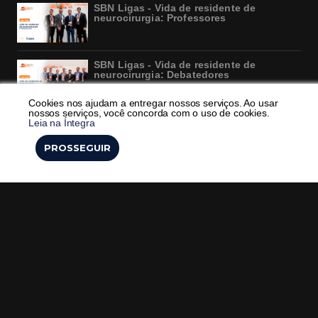
SBN Ligas - Vida de residente de
neurocirurgia: Professores
SBN Ligas - Vida de residente de
neurocirurgia: Debatedores
Cookies nos ajudam a entregar nossos serviços. Ao usar
nossos serviços, você concorda com o uso de cookies.
Destaques da cerimônia de abertura do
Leia na Íntegra
XXXV Congresso Brasileiro de
Neurocirurgia
PROSSEGUIR
A Integração da SBN com a ASOLANPED
Micromar: Pioneirismo da neurocirurgia
na América Latina
Pense Bem Brasil: Proteja sua cabeça,
Preserve sua vida