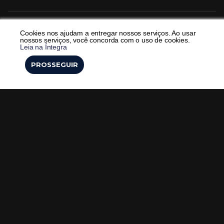
Cookies nos ajudam a entregar nossos serviços. Ao usar
nossos serviços, você concorda com o uso de cookies.
Leia na Íntegra
PROSSEGUIR
Veja também
SBNTV
CNR5: três dias de imersão
neurocirúrgica