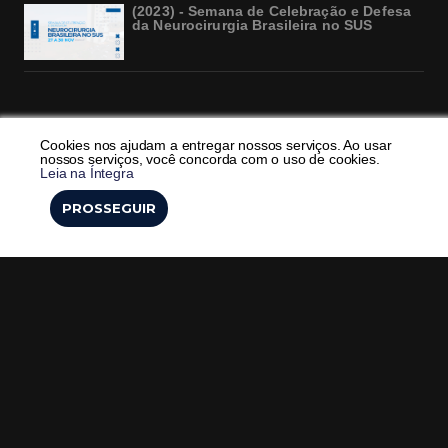
(2023) - Semana de Celebração e Defesa
da Neurocirurgia Brasileira no SUS
Prevenção do Politrauma: iniciativas
Cookies nos ajudam a entregar nossos serviços. Ao usar
para reduzir acidentes de trânsito
nossos serviços, você concorda com o uso de cookies.
Leia na Íntegra
Minha lista
SBNTV
22/05/2024 19:00
PROSSEGUIR
Gostei