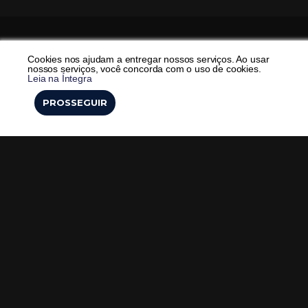
Cookies nos ajudam a entregar nossos serviços. Ao usar
Veja também
nossos serviços, você concorda com o uso de cookies.
Leia na Íntegra
PROSSEGUIR
SBNTV
A importância do CNR2 para a
formação do residente
©
SBNFLIX
2026